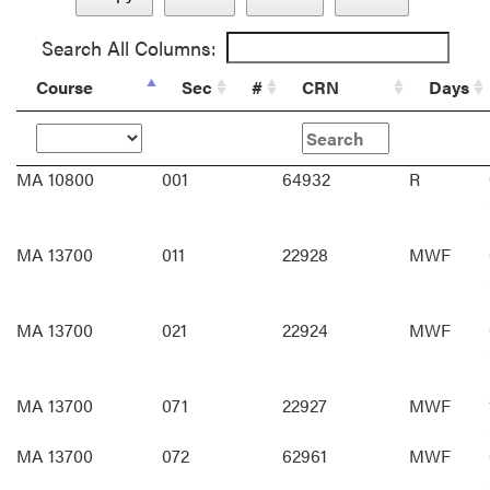
Search All Columns:
Course
Sec
#
CRN
Days
MA 10800
001
64932
R
MA 13700
011
22928
MWF
MA 13700
021
22924
MWF
MA 13700
071
22927
MWF
MA 13700
072
62961
MWF